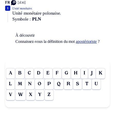
FR
[zlɔti]
1
Unité monétaire.
Unité monétaire polonaise.
Symbole :
PLN
À découvrir
Connaissez-vous la définition du mot
apostérioriste
?
A
B
C
D
E
F
G
H
I
J
K
L
M
N
O
P
Q
R
S
T
U
V
W
X
Y
Z