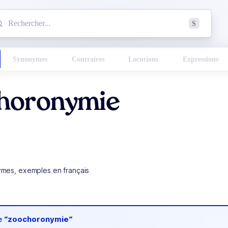
mmencez à chercher un mot dans le dictionnaire :
S
esults found.
Synonymes
Contraires
Locutions
Expressions
horonymie
ymes, exemples en français
de
“zoochoronymie“