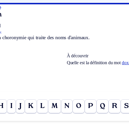
e
n
]
e.
a choronymie qui traite des noms d'animaux.
À découvrir
Quelle est la définition du mot
dox
H
I
J
K
L
M
N
O
P
Q
R
S