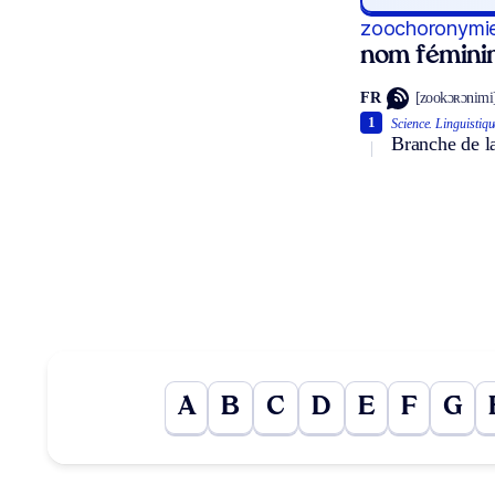
zoochoronymi
nom fémini
FR
[zookɔʀɔnimi
1
Science.
Linguistiqu
Branche de l
A
B
C
D
E
F
G