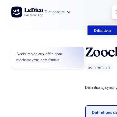
Aller au contenu
Co
Dictionnaire
0
r
Définitions
Zooc
Accès rapide aux définitions
zoochoronymie, nom féminin
nom féminin
Définitions, synon
Définitions 