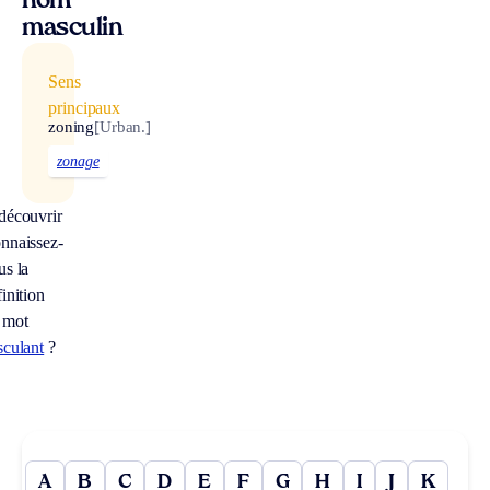
nom
masculin
Sens
principaux
zoning
[Urban.]
zonage
découvrir
nnaissez-
us la
inition
 mot
sculant
?
A
B
C
D
E
F
G
H
I
J
K