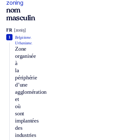
zoning
nom
masculin
FR
[zoniŋ]
1
Belgicisme.
Urbanisme.
Zone
organisée
à
la
périphérie
d’une
agglomération
et
où
sont
implantées
des
industries