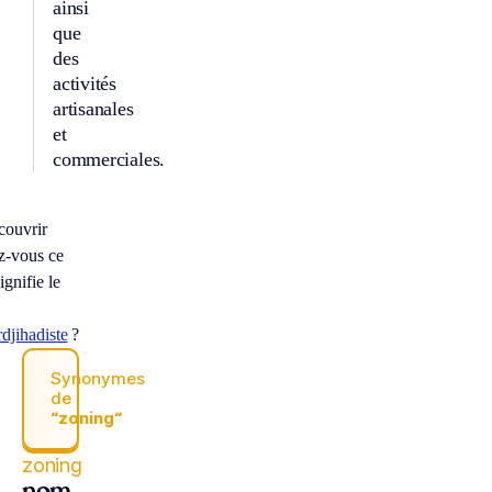
ainsi
que
des
activités
artisanales
et
commerciales.
couvrir
z-vous ce
ignifie le
djihadiste
?
Synonymes
de
“zoning“
zoning