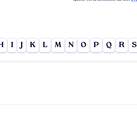
H
I
J
K
L
M
N
O
P
Q
R
S