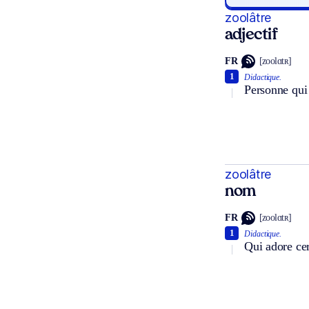
zoolâtre
adjectif
FR
[zoolɑtʀ]
1
Didactique.
Personne qui
zoolâtre
nom
FR
[zoolɑtʀ]
1
Didactique.
Qui adore ce