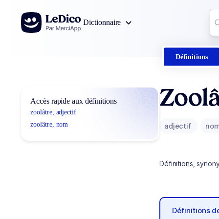
Aller au contenu
Co
Dictionnaire
0
r
Définitions
Zoolâ
Accès rapide aux définitions
zoolâtre, adjectif
zoolâtre, nom
adjectif
no
Définitions, synon
Définitions 