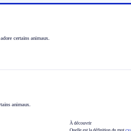
 adore certains animaux.
rtains animaux.
À découvrir
Quelle est la définition du mot
cy