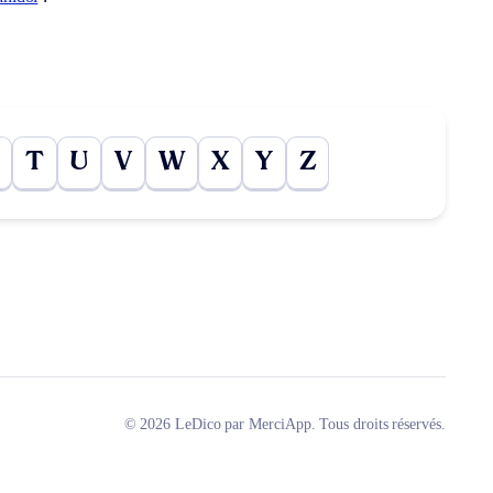
T
U
V
W
X
Y
Z
© 2026 LeDico par MerciApp. Tous droits réservés.