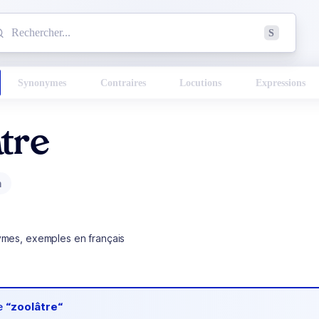
mmencez à chercher un mot dans le dictionnaire :
S
esults found.
Synonymes
Contraires
Locutions
Expressions
tre
m
ymes, exemples en français
de
“zoolâtre“