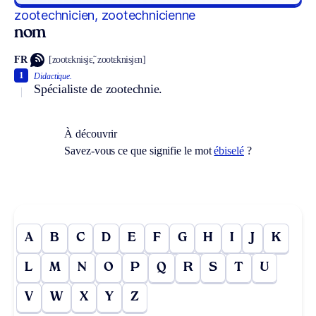
zootechnicien, zootechnicienne
nom
FR
[zootɛknisjɛ̃, zootɛknisjɛn]
1
Didactique.
Spécialiste de zootechnie.
À découvrir
Savez-vous ce que signifie le mot
ébiselé
?
A
B
C
D
E
F
G
H
I
J
K
L
M
N
O
P
Q
R
S
T
U
V
W
X
Y
Z