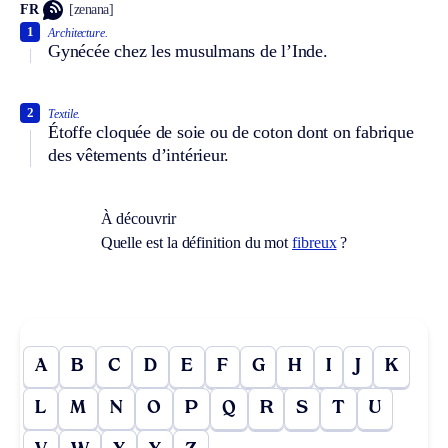
FR
[zenana]
1
Architecture.
Gynécée chez les musulmans de l’Inde.
2
Textile.
Étoffe cloquée de soie ou de coton dont on fabrique
des vêtements d’intérieur.
À découvrir
Quelle est la définition du mot
fibreux
?
A
B
C
D
E
F
G
H
I
J
K
L
M
N
O
P
Q
R
S
T
U