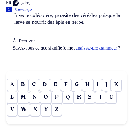
FR
[zabʀ]
1
Entomologie.
Insecte coléoptère, parasite des céréales puisque la
larve se nourrit des épis en herbe.
À découvrir
Savez-vous ce que signifie le mot
analyste-programmeur
?
A
B
C
D
E
F
G
H
I
J
K
L
M
N
O
P
Q
R
S
T
U
V
W
X
Y
Z