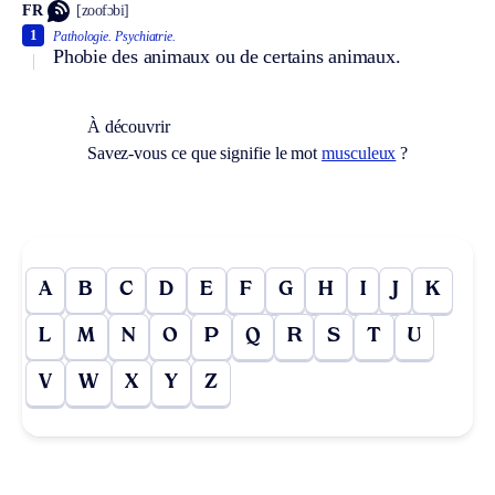
FR
[zoofɔbi]
1
Pathologie.
Psychiatrie.
Phobie des animaux ou de certains animaux.
À découvrir
Savez-vous ce que signifie le mot
musculeux
?
A
B
C
D
E
F
G
H
I
J
K
L
M
N
O
P
Q
R
S
T
U
V
W
X
Y
Z