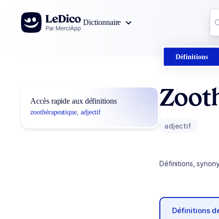
Aller au contenu
Co
Dictionnaire
0
r
Définitions
Zoot
Accès rapide aux définitions
zoothérapeutique, adjectif
adjectif
Définitions, synon
Définitions 