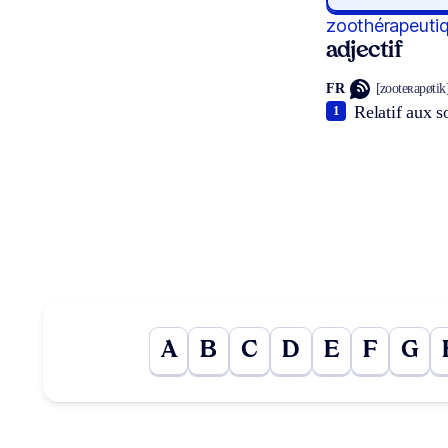
zoothérapeuti
adjectif
FR
[zooteʀapøtik
Relatif aux 
1
A
B
C
D
E
F
G