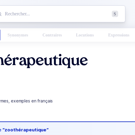
mmencez à chercher un mot dans le dictionnaire :
S
esults found.
Synonymes
Contraires
Locutions
Expressions
hérapeutique
ymes, exemples en français
de
“zoothérapeutique“