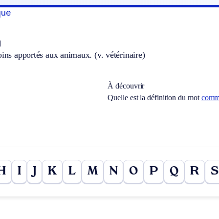
que
]
soins apportés aux animaux.
(v. vétérinaire)
À découvrir
Quelle est la définition du mot
commu
H
I
J
K
L
M
N
O
P
Q
R
S