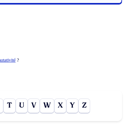
tativité
?
T
U
V
W
X
Y
Z