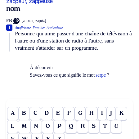
zappeur, zappeuse
nom
FR
[zapœʀ, zapøz]
1
Anglicisme.
Familier.
Audiovisuel.
Personne qui aime passer d'une chaîne de télévision à
l'autre ou d'une station de radio à l'autre, sans
vraiment s'attarder sur un programme.
À découvrir
Savez-vous ce que signifie le mot
serpe
?
A
B
C
D
E
F
G
H
I
J
K
L
M
N
O
P
Q
R
S
T
U