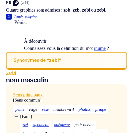
FR
[zebi]
Quatre graphies sont admises :
zob
,
zeb
,
zobi
ou
zebi
.
1
Emploi vulgaire.
Pénis.
À découvrir
Connaissez-vous la définition du mot
rhume
?
Synonymes de
“zebi“
zebi
nom masculin
Sens principaux
[Sens commun]
pénis
verge
sexe
membre viril
phallus
priape
↪
[Fam.]
zizi
zigounette
quéquette
petit oiseau