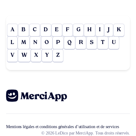
A
B
C
D
E
F
G
H
I
J
K
L
M
N
O
P
Q
R
S
T
U
V
W
X
Y
Z
Mentions légales et conditions générales d’utilisation et de services
© 2026 LeDico par MerciApp. Tous droits réservés.