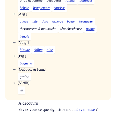
bijou de famille
petit Jésus
robinet
baigneur
bébête
braquemart
saucisse
↪
[Arg.]
queue
bite
dard
asperge
bazar
braguette
thermomètre à moustache
tête chercheuse
trique
tringle
↪
[Vulg.]
biroute
chibre
pine
↪
[Fig.]
baguette
↪
[Québec. & Fam.]
graine
↪
[Vieilli]
vit
À découvrir
Savez-vous ce que signifie le mot
intraveineuse
?