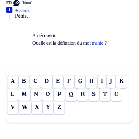
FR
[biʀut]
1
Argotique.
Pénis.
À découvrir
Quelle est la définition du mot
manie
?
A
B
C
D
E
F
G
H
I
J
K
L
M
N
O
P
Q
R
S
T
U
V
W
X
Y
Z