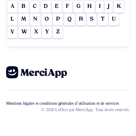
A
B
C
D
E
F
G
H
I
J
K
L
M
N
O
P
Q
R
S
T
U
V
W
X
Y
Z
Mentions légales et conditions générales d’utilisation et de services
© 2026 LeDico par MerciApp. Tous droits réservés.