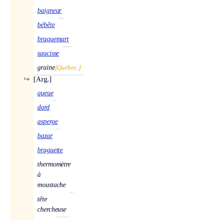
baigneur
bébête
braquemart
saucisse
graine
[Québec.]
↪
[Arg.]
queue
dard
asperge
bazar
braguette
thermomètre
à
moustache
tête
chercheuse