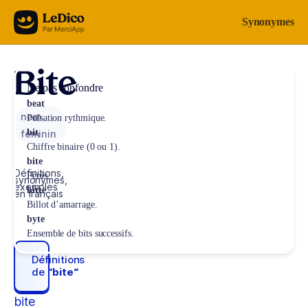
Aller au contenu
Synonymes
Bite
Ne pas confondre
beat
nom
Pulsation rythmique.
bit
féminin
Chiffre binaire (0 ou 1).
bite
Définitions,
Pénis.
synonymes,
exemples
bitte
en français
Billot d’amarrage.
byte
Ensemble de bits successifs.
Définitions
de
“bite“
bite