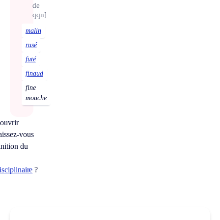
de
qqn]
malin
rusé
futé
finaud
fine
mouche
ouvrir
issez-vous
inition du
isciplinaire
?