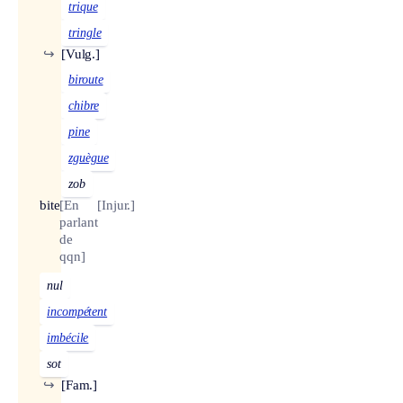
trique
tringle
↪
[Vulg.]
biroute
chibre
pine
zguègue
zob
bite
[En
[Injur.]
parlant
de
qqn]
nul
incompétent
imbécile
sot
↪
[Fam.]