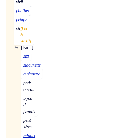
viril
phallus
priape
vit
[Litt.
&
vieilli]
↪
[Fam.]
zizi
zigounette
quéquette
petit
oiseau
bijou
de
famille
petit
Jésus
robinet