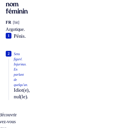
nom
féminin
FR
[bit]
Argotique.
Pénis.
1
2
Sens
figuré.
Injurieux.
En
parlant
de
quelqu’un.
Idiot(e),
nul(le).
découvrir
vez-vous