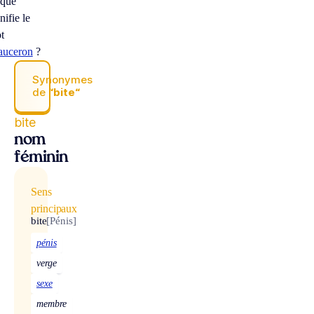
 que
nifie le
t
auceron
?
Synonymes
de
“bite“
bite
nom
féminin
Sens
principaux
bite
[Pénis]
pénis
verge
sexe
membre