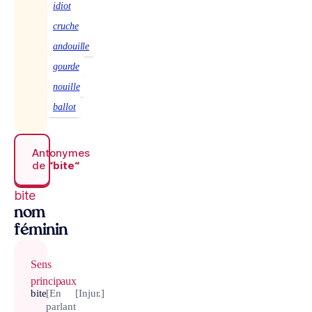
idiot
cruche
andouille
gourde
nouille
ballot
Antonymes
de
“bite“
bite
nom
féminin
Sens
principaux
bite
[En
[Injur.]
parlant