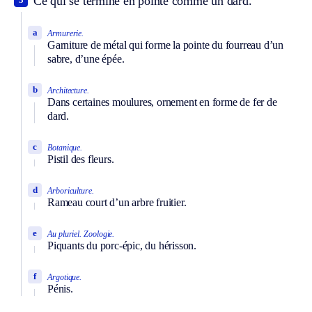
Ce qui se termine en pointe comme un dard.
a
Armurerie.
Garniture de métal qui forme la pointe du fourreau d’un
sabre, d’une épée.
b
Architecture.
Dans certaines moulures, ornement en forme de fer de
dard.
c
Botanique.
Pistil des fleurs.
d
Arboriculture.
Rameau court d’un arbre fruitier.
e
Au pluriel.
Zoologie.
Piquants du porc-épic, du hérisson.
f
Argotique.
Pénis.