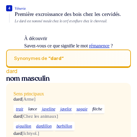
4
Vénerie.
Première excroissance des bois chez les cervidés.
Le dard est nommé meule chez le cerf et enflure chez le chevreuil.
À découvrir
Savez-vous ce que signifie le mot
rémanence
?
Synonymes de
“dard“
dard
nom masculin
Sens principaux
dard
[Arme]
trait
lance
javeline
javelot
sagaie
flèche
dard
[Chez les animaux]
aiguillon
dardillon
barbillon
dard
[Ichtyol.]