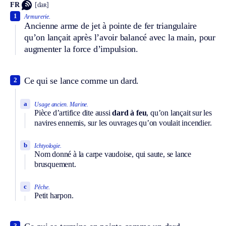
FR
[daʀ]
1
Armurerie.
Ancienne arme de jet à pointe de fer triangulaire
qu’on lançait après l’avoir balancé avec la main, pour
augmenter la force d’impulsion.
Ce qui se lance comme un dard.
2
a
Usage ancien.
Marine.
Pièce d’artifice dite aussi
dard à feu
, qu’on lançait sur les
navires ennemis, sur les ouvrages qu’on voulait incendier.
b
Ichtyologie.
Nom donné à la carpe vaudoise, qui saute, se lance
brusquement.
c
Pêche.
Petit harpon.
3