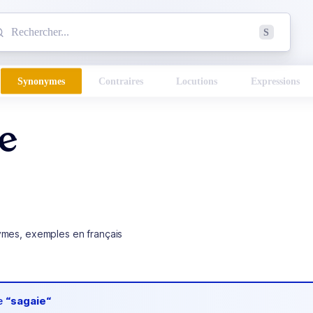
mmencez à chercher un mot dans le dictionnaire :
S
esults found.
Synonymes
Contraires
Locutions
Expressions
ie
ymes, exemples en français
de
“sagaie“