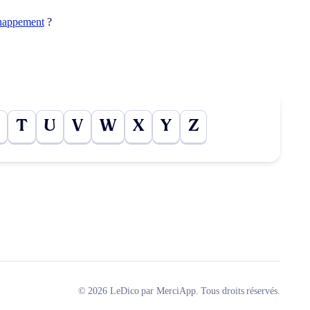
happement
?
T
U
V
W
X
Y
Z
© 2026 LeDico par MerciApp. Tous droits réservés.