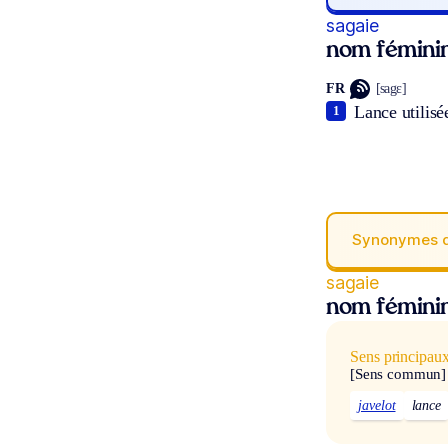
sagaie
nom fémini
FR
[sagɛ]
Lance utilisé
1
Synonymes 
sagaie
nom fémini
Sens principau
[Sens commun]
javelot
lance