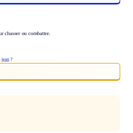
ur chasser ou combattre.
t
jean
?