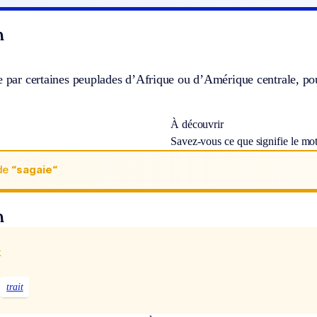
n
e par certaines peuplades d’Afrique ou d’Amérique centrale, po
À découvrir
Savez-vous ce que signifie le mo
de
“sagaie“
n
x
trait