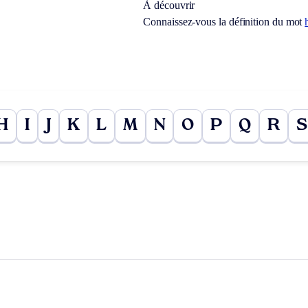
À découvrir
Connaissez-vous la définition du mot
H
I
J
K
L
M
N
O
P
Q
R
S