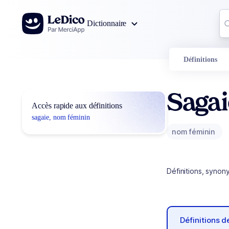
Aller au contenu
Co
Dictionnaire
0
r
Définitions
Saga
Accès rapide aux définitions
sagaie, nom féminin
nom féminin
Définitions, synon
Définitions 