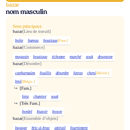
bazar
nom masculin
Sens principaux
bazar
[Lieu de travail]
boîte
bureau
boutique
[Fam.]
bazar
[Commerce]
magasin
boutique
échoppe
marché
souk
drugstore
bazar
[Désordre]
capharnaüm
fouillis
désordre
fatras
cheni
[Helvét.]
brol
[Belgic.]
↪
[Fam.]
binz
chantier
souk
↪
[Très Fam.]
bordel
foutoir
boxon
bazar
[Ensemble d’objets]
bagage
bric-à-brac
attirail
fourniment