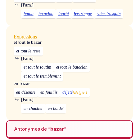
↪
[Fam.]
barda
bataclan
fourbi
bastringue
saint-frusquin
Expressions
et tout le bazar
et tout le reste
↪
[Fam.]
et tout le toutim
et tout le bataclan
et tout le tremblement
en bazar
en désordre
en fouillis
déjeté
[Belgic.]
↪
[Fam.]
en chantier
en bordel
Antonymes de
“bazar“