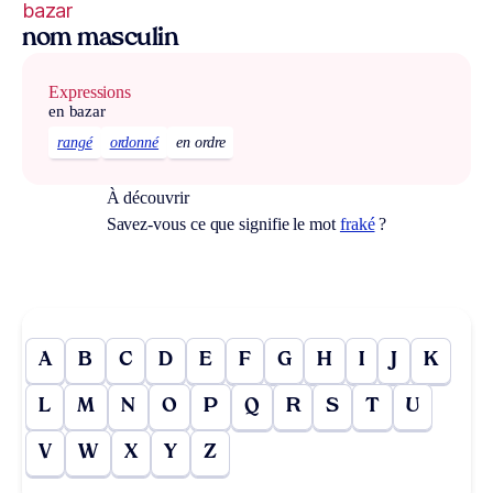
bazar
nom masculin
Expressions
en bazar
rangé
ordonné
en ordre
À découvrir
Savez-vous ce que signifie le mot
fraké
?
A
B
C
D
E
F
G
H
I
J
K
L
M
N
O
P
Q
R
S
T
U
V
W
X
Y
Z