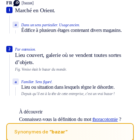
FR
[bazaʀ]
Marché en Orient.
1
a
Dans un sens particulier.
Usage ancien.
Édifice à plusieurs étages contenant divers magasins.
2
Par extension.
Lieu couvert, galerie où se vendent toutes sortes
d’objets.
Fig.
Venise était le bazar du monde.
a
Familier.
Sens figuré.
Lieu ou situation dans lesquels règne le désordre.
Depuis qu’il est à la tête de cette entreprise, c’est un vrai bazar !
À découvrir
Connaissez-vous la définition du mot
thoracotomie
?
Synonymes de
“bazar“