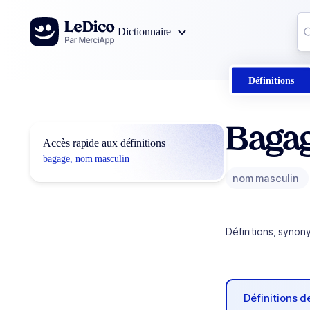
Aller au contenu
Co
Dictionnaire
0
r
Définitions
Baga
Accès rapide aux définitions
bagage, nom masculin
nom masculin
Définitions, synon
Définitions 