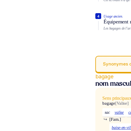
4
Usage ancien.
Équipement m
Les bagages de l’arm
Synonymes 
bagage
nom mascul
Sens principau
bagage
[Valise]
sac
valise
c
↪
[Fam.]
baise-en-vil