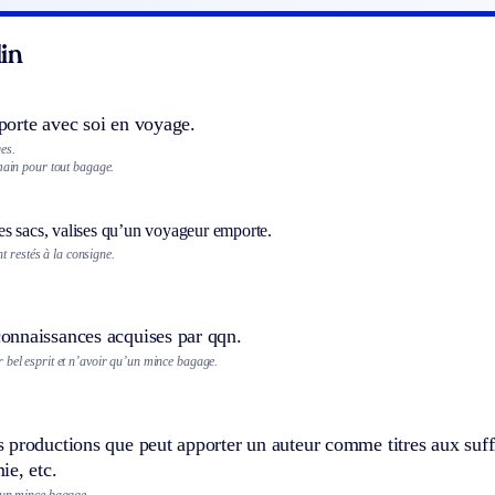
in
orte avec soi en voyage.
es.
main pour tout bagage.
s sacs, valises qu’un voyageur emporte.
t restés à la consigne.
nnaissances acquises par qqn.
 bel esprit et n’avoir qu’un mince bagage.
 productions que peut apporter un auteur comme titres aux suff
ie, etc.
’un mince bagage.