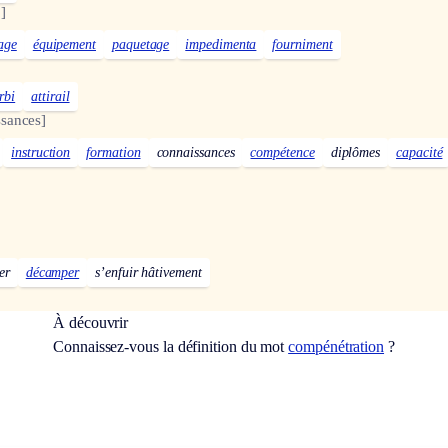
]
age
équipement
paquetage
impedimenta
fourniment
rbi
attirail
sances]
instruction
formation
connaissances
compétence
diplômes
capacité
er
décamper
s’enfuir hâtivement
À découvrir
Connaissez-vous la définition du mot
compénétration
?