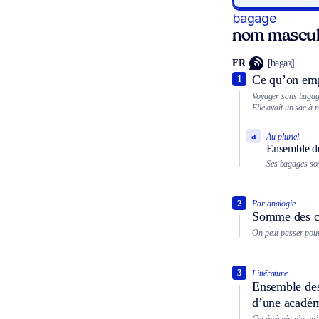
bagage
nom mascul
FR
[bagaʒ]
Ce qu’on emp
1
Voyager sans bagag
Elle avait un sac à 
a
Au pluriel.
Ensemble de
Ses bagages son
2
Par analogie.
Somme des co
On peut passer pour
3
Littérature.
Ensemble des
d’une académ
Cet écrivain n’a qu