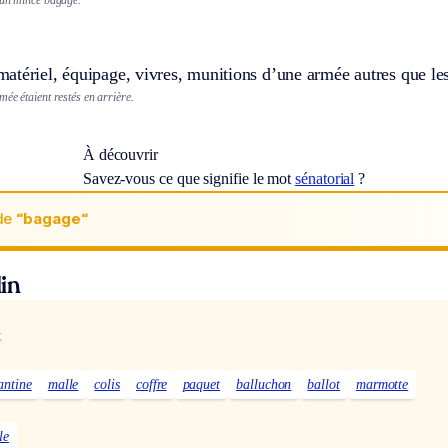
atériel, équipage, vivres, munitions d’une armée autres que le
ée étaient restés en arrière.
À découvrir
Savez-vous ce que signifie le mot
sénatorial
?
de
“bagage“
in
x
antine
malle
colis
coffre
paquet
balluchon
ballot
marmotte
le