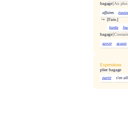
bagage
[Au plur.
affaires
équip
↪
[Fam.]
barda
fou
bagage
[Connais
savoir
acquis
Expressions
plier bagage
partir
s’en all