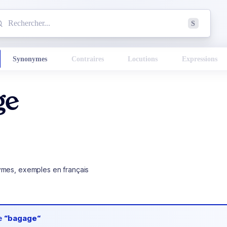
mmencez à chercher un mot dans le dictionnaire :
S
esults found.
Synonymes
Contraires
Locutions
Expressions
ge
ymes, exemples en français
de
“bagage“