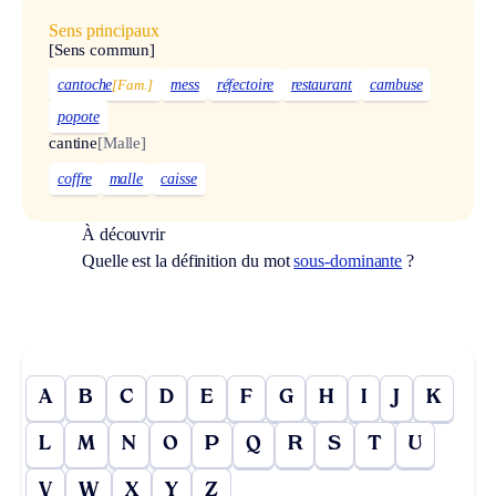
Sens principaux
[Sens commun]
cantoche
[Fam.]
mess
réfectoire
restaurant
cambuse
popote
cantine
[Malle]
coffre
malle
caisse
À découvrir
Quelle est la définition du mot
sous-dominante
?
A
B
C
D
E
F
G
H
I
J
K
L
M
N
O
P
Q
R
S
T
U
V
W
X
Y
Z