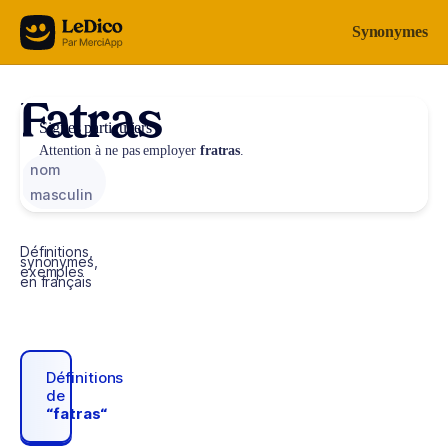
Aller au contenu
Synonymes
Fatras
Signes particuliers
Attention à ne pas employer
fratras
.
nom
masculin
Définitions,
synonymes,
exemples
en français
Définitions
de
“fatras“