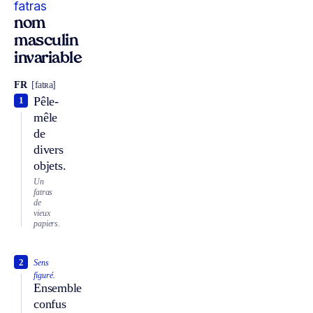
fatras
nom
masculin
invariable
FR
[fatʀa]
Pêle-
1
mêle
de
divers
objets.
Un
fatras
de
vieux
papiers.
2
Sens
figuré.
Ensemble
confus