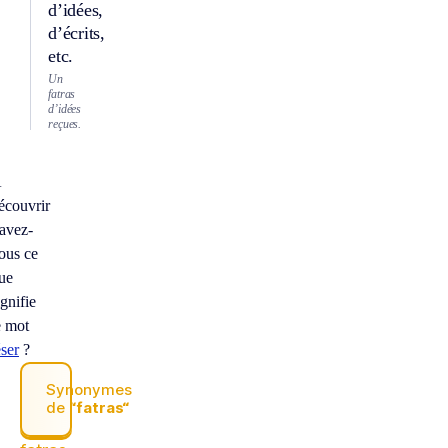
d’idées,
d’écrits,
etc.
Un
fatras
d’idées
reçues.
À
écouvrir
avez-
ous ce
ue
ignifie
e mot
éser
?
Synonymes
de
“fatras“