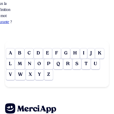
us la
inition
 mot
urante
?
A
B
C
D
E
F
G
H
I
J
K
L
M
N
O
P
Q
R
S
T
U
V
W
X
Y
Z