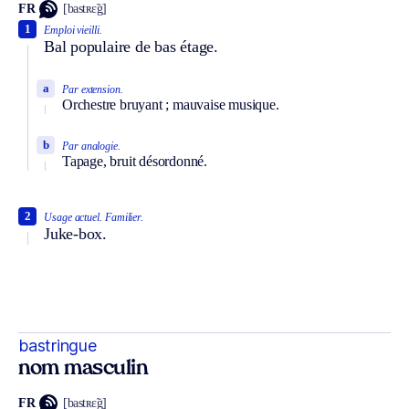
FR
[bastʀɛ̃g]
1
Emploi vieilli.
Bal populaire de bas étage.
a
Par extension.
Orchestre bruyant ; mauvaise musique.
b
Par analogie.
Tapage, bruit désordonné.
2
Usage actuel.
Familier.
Juke-box.
bastringue
nom masculin
FR
[bastʀɛ̃g]