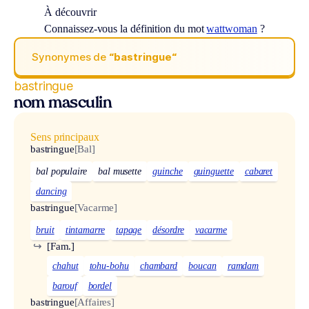
À découvrir
Connaissez-vous la définition du mot
wattwoman
?
Synonymes de
“bastringue“
bastringue
nom masculin
Sens principaux
bastringue
[Bal]
bal populaire
bal musette
guinche
guinguette
cabaret
dancing
bastringue
[Vacarme]
bruit
tintamarre
tapage
désordre
vacarme
↪
[Fam.]
chahut
tohu-bohu
chambard
boucan
ramdam
barouf
bordel
bastringue
[Affaires]