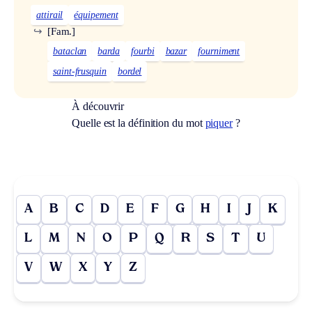
attirail
équipement
↪
[Fam.]
bataclan
barda
fourbi
bazar
fourniment
saint-frusquin
bordel
À découvrir
Quelle est la définition du mot
piquer
?
A
B
C
D
E
F
G
H
I
J
K
L
M
N
O
P
Q
R
S
T
U
V
W
X
Y
Z