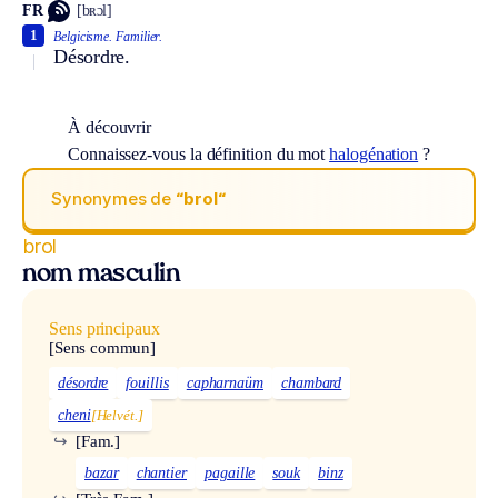
FR
[bʀɔl]
1
Belgicisme.
Familier.
Désordre.
À découvrir
Connaissez-vous la définition du mot
halogénation
?
Synonymes de
“brol“
brol
nom masculin
Sens principaux
[Sens commun]
désordre
fouillis
capharnaüm
chambard
cheni
[Helvét.]
↪
[Fam.]
bazar
chantier
pagaille
souk
binz