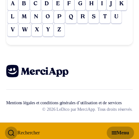
A
B
C
D
E
F
G
H
I
J
K
L
M
N
O
P
Q
R
S
T
U
V
W
X
Y
Z
Mentions légales et conditions générales d’utilisation et de services
© 2026 LeDico par MerciApp. Tous droits réservés.
Rechercher
Menu