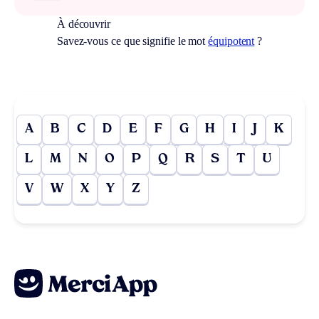
À découvrir
Savez-vous ce que signifie le mot
équipotent
?
A
B
C
D
E
F
G
H
I
J
K
L
M
N
O
P
Q
R
S
T
U
V
W
X
Y
Z