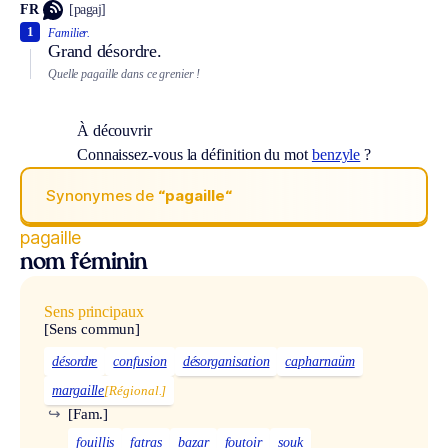
FR
[pagaj]
1
Familier.
Grand désordre.
Quelle pagaille dans ce grenier !
À découvrir
Connaissez-vous la définition du mot
benzyle
?
Synonymes de
“pagaille“
pagaille
nom féminin
Sens principaux
[Sens commun]
désordre
confusion
désorganisation
capharnaüm
margaille
[Régional.]
↪
[Fam.]
fouillis
fatras
bazar
foutoir
souk