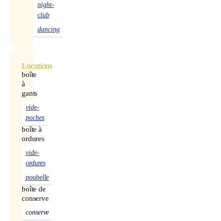
night-
club
dancing
Locutions
boîte
à
gants
vide-
poches
boîte à
ordures
vide-
ordures
poubelle
boîte de
conserve
conserve