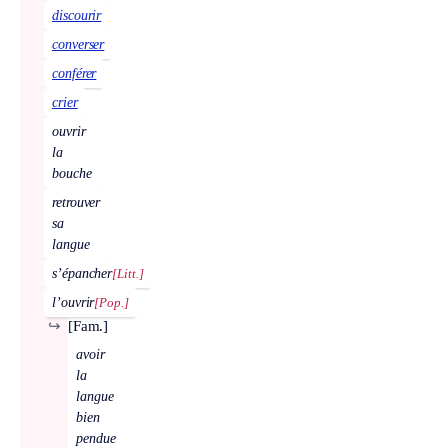
discourir
converser
conférer
crier
ouvrir
la
bouche
retrouver
sa
langue
s’épancher
[Litt.]
l’ouvrir
[Pop.]
↪
[Fam.]
avoir
la
langue
bien
pendue