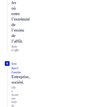
fer
où
entre
l’extrémité
de
l’essieu
de
l’affût.
Boîte
d’affût.
6
Sens
figuré.
Familier.
Entreprise,
société.
Elle
a
monté
une
boîte
de