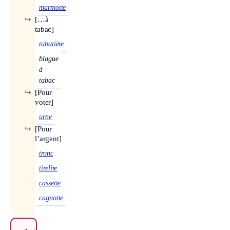
marmotte
↪
[…à
tabac]
tabatière
blague
à
tabac
↪
[Pour
voter]
urne
↪
[Pour
l’argent]
tronc
tirelire
cassette
cagnotte