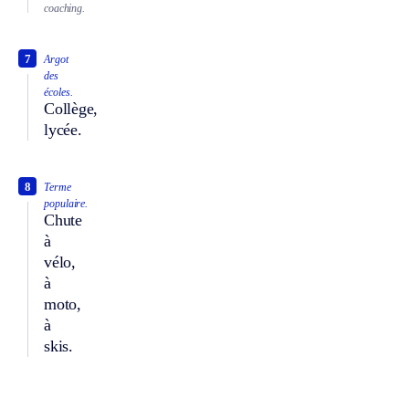
coaching.
7
Argot
des
écoles.
Collège,
lycée.
8
Terme
populaire.
Chute
à
vélo,
à
moto,
à
skis.