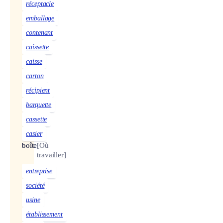
réceptacle
emballage
contenant
caissette
caisse
carton
récipient
barquette
cassette
casier
boîte
[Où
travailler]
entreprise
société
usine
établissement