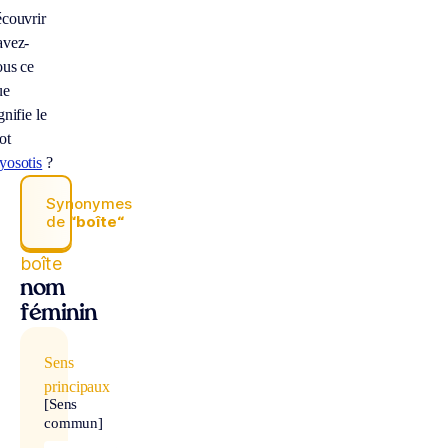
écouvrir
avez-
ous ce
ue
gnifie le
ot
yosotis
?
Synonymes
de
“boîte“
boîte
nom
féminin
Sens
principaux
[Sens
commun]