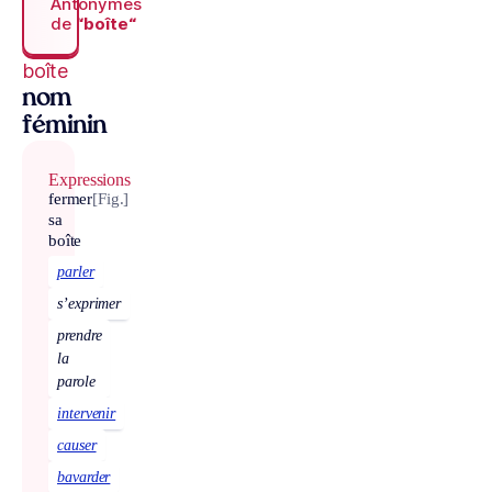
Antonymes
de
“boîte“
boîte
nom
féminin
Expressions
fermer
[Fig.]
sa
boîte
parler
s’exprimer
prendre
la
parole
intervenir
causer
bavarder