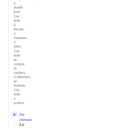
à
double
fond.
Une
boîte
à
biscuits,
à
chapeaux,
à
tabac.
Une
boîte
de
compas,
de
couleurs,
d’allumettes,
de
bonbons.
Une
boîte
à
ordures.
a
Par
extension.
Le