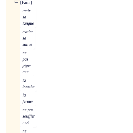
↪
[Fam.]
tenir
sa
langue
avaler
sa
salive
ne
pas
piper
mot
la
boucler
la
fermer
ne pas
souffler
mot
ne