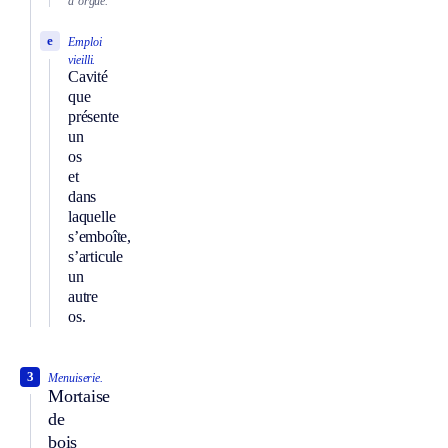
d’orgue.
e
Emploi
vieilli.
Cavité
que
présente
un
os
et
dans
laquelle
s’emboîte,
s’articule
un
autre
os.
3
Menuiserie.
Mortaise
de
bois