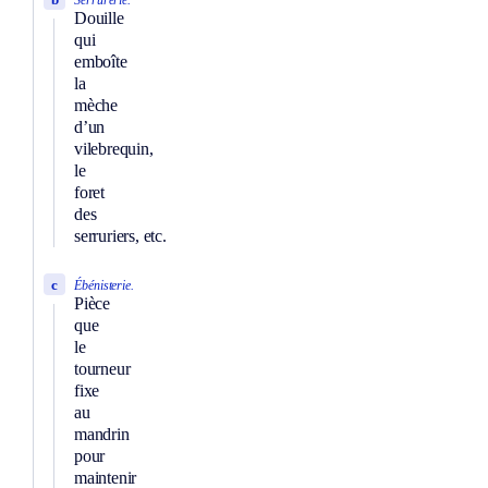
Serrurerie.
Douille
qui
emboîte
la
mèche
d’un
vilebrequin,
le
foret
des
serruriers, etc.
c
Ébénisterie.
Pièce
que
le
tourneur
fixe
au
mandrin
pour
maintenir