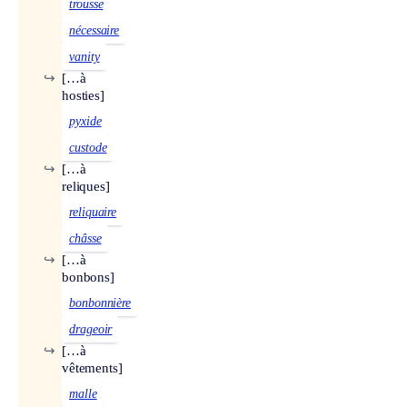
trousse
nécessaire
vanity
↪
[…à
hosties]
pyxide
custode
↪
[…à
reliques]
reliquaire
châsse
↪
[…à
bonbons]
bonbonnière
drageoir
↪
[…à
vêtements]
malle