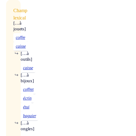
Champ
lexical
[…à
jouets]
coffre
caisse
↪
[…à
outils]
caisse
↪
[…à
bijoux]
coffret
écrin
étui
baguier
↪
[…à
ongles]