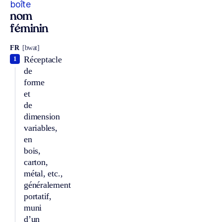
boîte
nom
féminin
FR
[bwat]
Réceptacle
1
de
forme
et
de
dimension
variables,
en
bois,
carton,
métal, etc.,
généralement
portatif,
muni
d’un