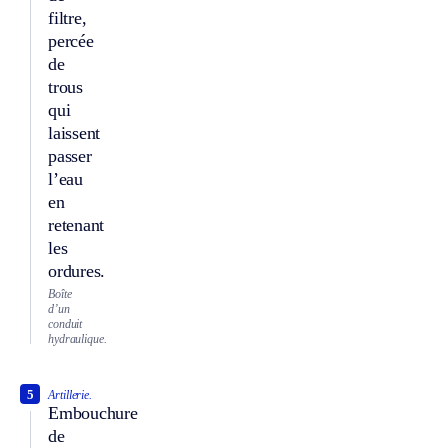
filtre,
percée
de
trous
qui
laissent
passer
l’eau
en
retenant
les
ordures.
Boîte
d’un
conduit
hydraulique.
5
Artillerie.
Embouchure
de