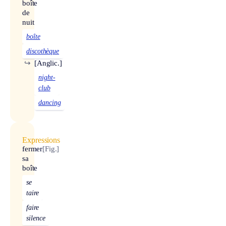
boîte
de
nuit
boîte
discothèque
↪
[Anglic.]
night-
club
dancing
Expressions
fermer
[Fig.]
sa
boîte
se
taire
faire
silence