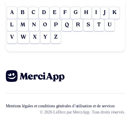
A
B
C
D
E
F
G
H
I
J
K
L
M
N
O
P
Q
R
S
T
U
V
W
X
Y
Z
Mentions légales et conditions générales d’utilisation et de services
© 2026 LeDico par MerciApp. Tous droits réservés.