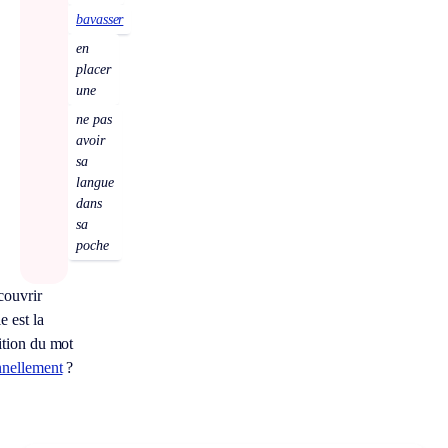
bavasser
en
placer
une
ne pas
avoir
sa
langue
dans
sa
poche
couvrir
e est la
ition du mot
nnellement
?