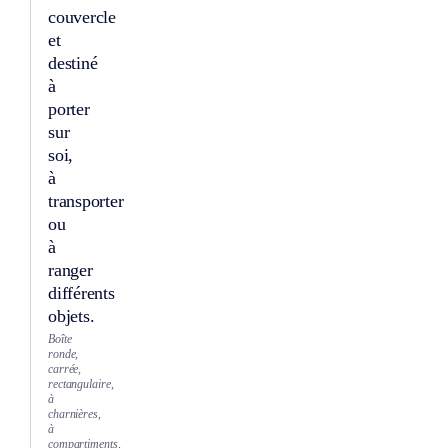
couvercle
et
destiné
à
porter
sur
soi,
à
transporter
ou
à
ranger
différents
objets.
Boîte
ronde,
carrée,
rectangulaire,
à
charnières,
à
compartiments,