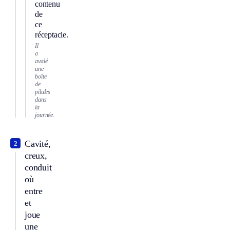
contenu
de
ce
réceptacle.
Il
a
avalé
une
boîte
de
pilules
dans
la
journée.
Cavité,
2
creux,
conduit
où
entre
et
joue
une