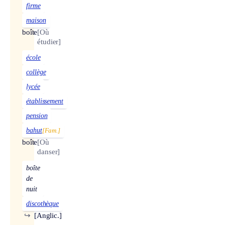
firme
maison
boîte
[Où
étudier]
école
collège
lycée
établissement
pension
bahut
[Fam.]
boîte
[Où
danser]
boîte
de
nuit
discothèque
↪
[Anglic.]