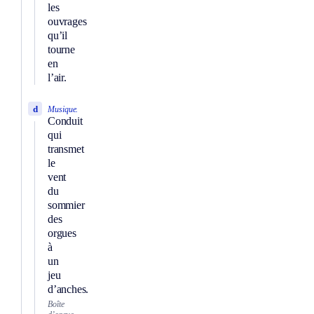
les
ouvrages
qu’il
tourne
en
l’air.
d
Musique.
Conduit
qui
transmet
le
vent
du
sommier
des
orgues
à
un
jeu
d’anches.
Boîte