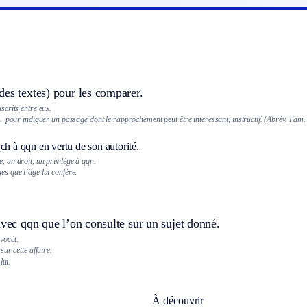
es textes) pour les comparer.
crits entre eux.
 pour indiquer un passage dont le rapprochement peut être intéressant, instructif. (
Abrév.
Fam.
ch à qqn en vertu de son autorité.
e, un droit, un privilège à qqn.
ges que l’âge lui confère.
avec qqn que l’on consulte sur un sujet donné.
vocat.
ur cette affaire.
lui.
À découvrir