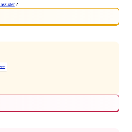
anssuder
?
ner