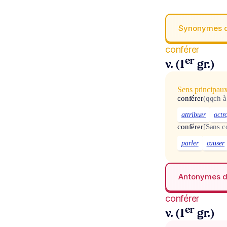
Synonymes 
conférer
er
v. (1
gr.)
Sens principau
conférer
(qqch à
attribuer
octr
conférer
[Sans 
parler
causer
Antonymes 
conférer
er
v. (1
gr.)