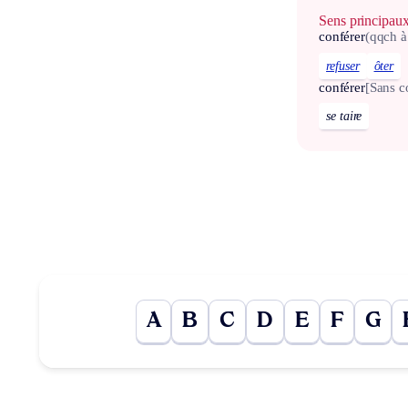
Sens principau
conférer
(qqch à
refuser
ôter
conférer
[Sans 
se taire
A
B
C
D
E
F
G