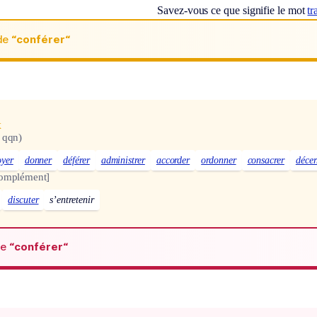
Savez-vous ce que signifie le mot
tr
de
“conférer“
x
 qqn)
oyer
donner
déférer
administrer
accorder
ordonner
consacrer
décer
complément]
discuter
s’entretenir
de
“conférer“