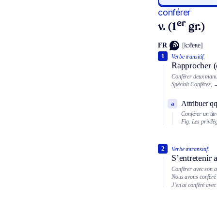
conférer
er
v. (1
gr.)
FR
[kɔ̃feʀe]
1
Verbe transitif.
Rapprocher (d
Conférer deux manus
Spécialt
Conférez,
→
Attribuer qq
a
Conférer un titr
Fig.
Les privilè
2
Verbe intransitif.
S’entretenir 
Conférer avec son a
Nous avons conféré s
J’en ai conféré avec 