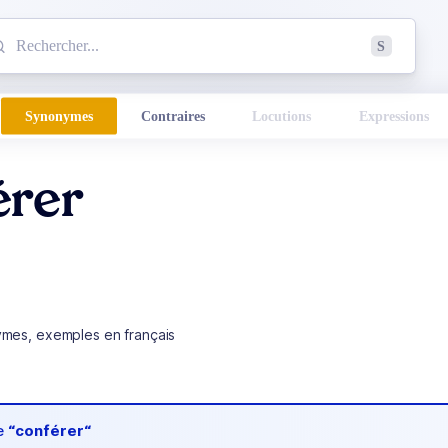
mmencez à chercher un mot dans le dictionnaire :
S
esults found.
Synonymes
Contraires
Locutions
Expressions
érer
ymes, exemples en français
de
“conférer“