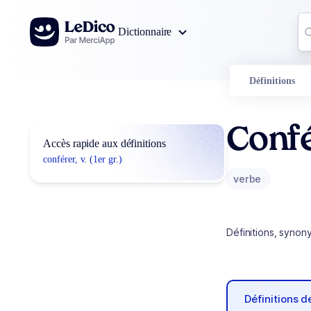
Aller au contenu
Co
Dictionnaire
0
r
Définitions
Conf
Accès rapide aux définitions
conférer, v. (1er gr.)
verbe
Définitions, synon
Définitions 