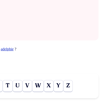
t
adelphie
?
T
U
V
W
X
Y
Z