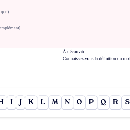
x
 qqn)
complément]
À découvrir
Connaissez-vous la définition du mo
H
I
J
K
L
M
N
O
P
Q
R
S