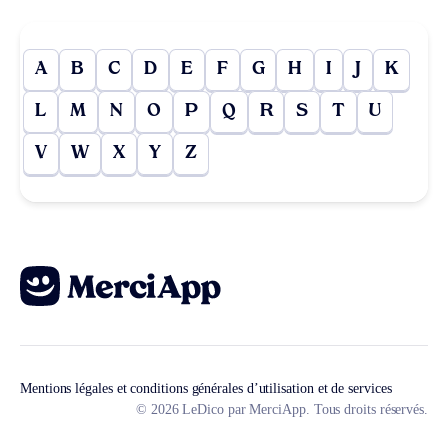
A
B
C
D
E
F
G
H
I
J
K
L
M
N
O
P
Q
R
S
T
U
V
W
X
Y
Z
Mentions légales et conditions générales d’utilisation et de services
© 2026 LeDico par MerciApp. Tous droits réservés.