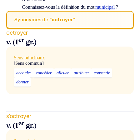
Connaissez-vous la définition du mot
municipal
?
Synonymes de
“octroyer“
octroyer
er
v. (1
gr.)
Sens principaux
[Sens commun]
accorder
concéder
allouer
attribuer
consentir
donner
s’octroyer
er
v. (1
gr.)