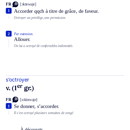
FR
[ɔktʀwaje]
Accorder qqch à titre de grâce, de faveur.
1
Octroyer un privilège, une permission.
2
Par extension.
Allouer.
On lui a octroyé de confortables indemnités.
s’octroyer
er
v. (1
gr.)
FR
[sɔktʀwaje]
Se donner, s’accorder.
1
Il s’est octroyé plusieurs semaines de congé.
À découvrir