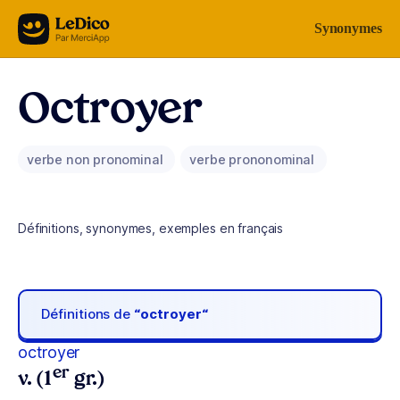
Aller au contenu
Synonymes
Octroyer
verbe non pronominal
verbe prononominal
Définitions, synonymes, exemples en français
Définitions de
“octroyer“
octroyer
er
v. (1
gr.)