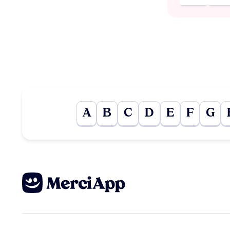
A
B
C
D
E
F
G