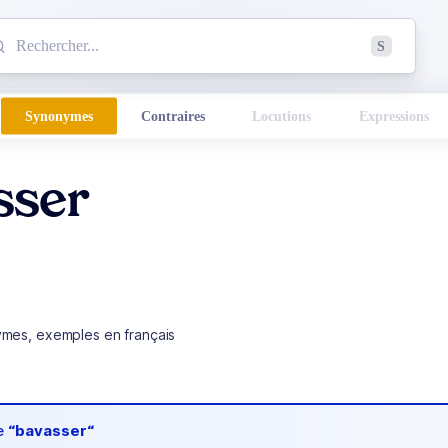
mmencez à chercher un mot dans le dictionnaire :
S
esults found.
Synonymes
Contraires
Locutions
Expressions
sser
ymes, exemples en français
de
“bavasser“