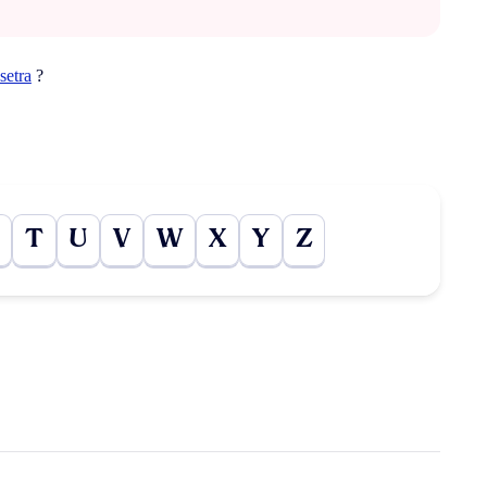
setra
?
T
U
V
W
X
Y
Z