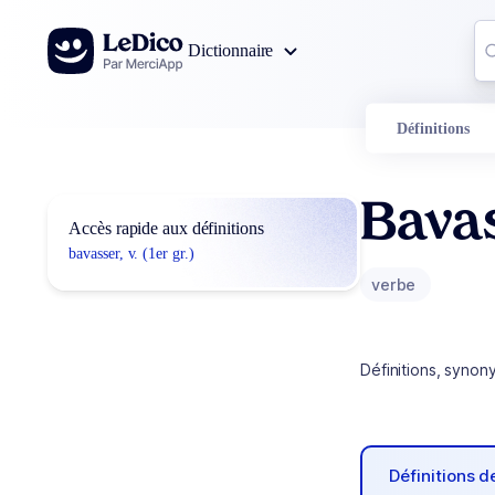
Aller au contenu
Co
Dictionnaire
0
r
Définitions
Bava
Accès rapide aux définitions
bavasser, v. (1er gr.)
verbe
Définitions, synon
Définitions 