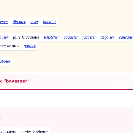
x
erser
discuter
jaser
babiller
auser
faire la causette
tchatcher
caqueter
jacasser
dégoiser
cancane
bout de gras
potiner
jaboter
de
“bavasser“
x
 silencieux
garder le silence