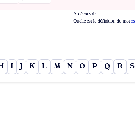
À découvrir
Quelle est la définition du mot
os
H
I
J
K
L
M
N
O
P
Q
R
S