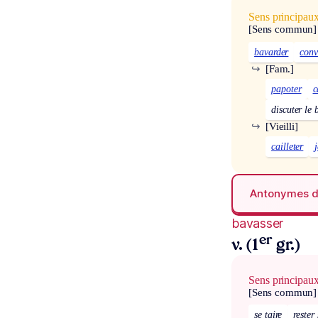
Sens principau
[Sens commun]
bavarder
conv
↪
[Fam.]
papoter
c
discuter le 
↪
[Vieilli]
cailleter
Antonymes 
bavasser
er
v. (1
gr.)
Sens principau
[Sens commun]
se taire
rester