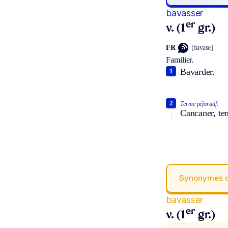
bavasser
er
v. (1
gr.)
FR
[bavase]
Familier.
Bavarder.
1
2
Terme péjoratif.
Cancaner, ten
Synonymes 
bavasser
er
v. (1
gr.)