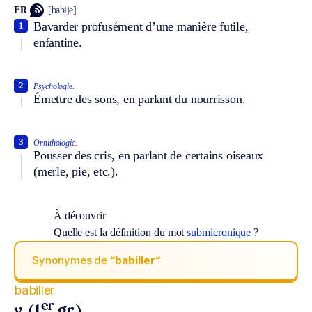
FR
[babije]
Bavarder profusément d’une manière futile,
1
enfantine.
2
Psychologie.
Émettre des sons, en parlant du nourrisson.
3
Ornithologie.
Pousser des cris, en parlant de certains oiseaux
(merle, pie, etc.).
À découvrir
Quelle est la définition du mot
submicronique
?
Synonymes de
“babiller“
babiller
er
v. (1
gr.)