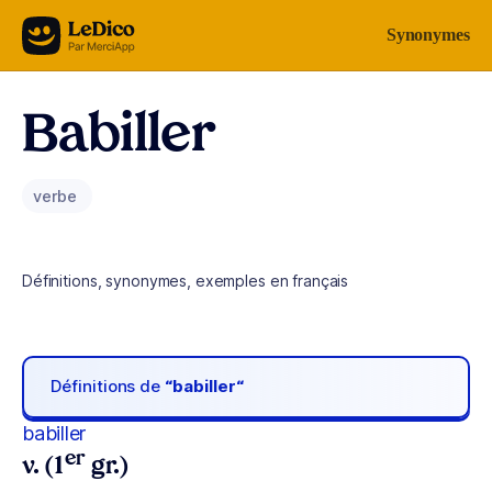
Aller au contenu
Synonymes
Babiller
verbe
Définitions, synonymes, exemples en français
Définitions de
“babiller“
babiller
er
v. (1
gr.)