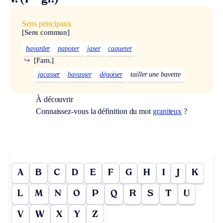
Sens principaux
[Sens commun]
bavarder
papoter
jaser
caqueter
↪
[Fam.]
jacasser
bavasser
dégoiser
tailler une bavette
À découvrir
Connaissez-vous la définition du mot
graniteux
?
A
B
C
D
E
F
G
H
I
J
K
L
M
N
O
P
Q
R
S
T
U
V
W
X
Y
Z