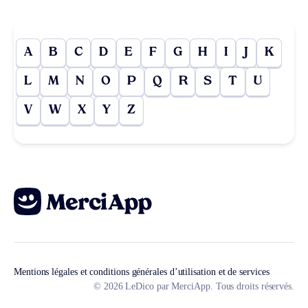
A
B
C
D
E
F
G
H
I
J
K
L
M
N
O
P
Q
R
S
T
U
V
W
X
Y
Z
Mentions légales et conditions générales d’utilisation et de services
© 2026 LeDico par MerciApp. Tous droits réservés.