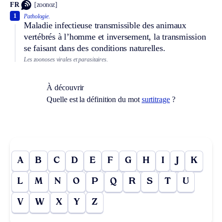
FR
[zoonoz]
1
Pathologie.
Maladie infectieuse transmissible des animaux
vertébrés à l’homme et inversement, la transmission
se faisant dans des conditions naturelles.
Les zoonoses virales et parasitaires.
À découvrir
Quelle est la définition du mot
surtitrage
?
A
B
C
D
E
F
G
H
I
J
K
L
M
N
O
P
Q
R
S
T
U
V
W
X
Y
Z