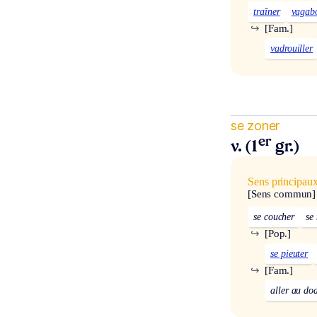
traîner
vagab
↪
[Fam.]
vadrouiller
se zoner
er
v. (1
gr.)
Sens principau
[Sens commun]
se coucher
se 
↪
[Pop.]
se pieuter
↪
[Fam.]
aller au do