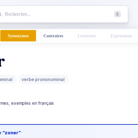
mmencez à chercher un mot dans le dictionnaire :
S
esults found.
Synonymes
Contraires
Locutions
Expressions
r
ominal
verbe prononominal
ymes, exemples en français
de
“zoner“