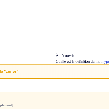
!
À découvrir
Quelle est la définition du mot
hyp
de
“zoner“
x
plément]