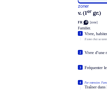
zoner
er
v. (1
gr.)
FR
[zone]
Familier.
Vivre, habite
1
Il zone chez sa tant
Vivre d’une m
2
Fréquenter le
3
4
Par extension.
Famil
Traîner dans l