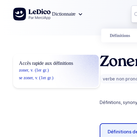
Aller au contenu
Co
Dictionnaire
0
r
Définitions
Zone
Accès rapide aux définitions
zoner, v. (1er gr.)
se zoner, v. (1er gr.)
verbe non pron
Définitions, synon
Définitions 