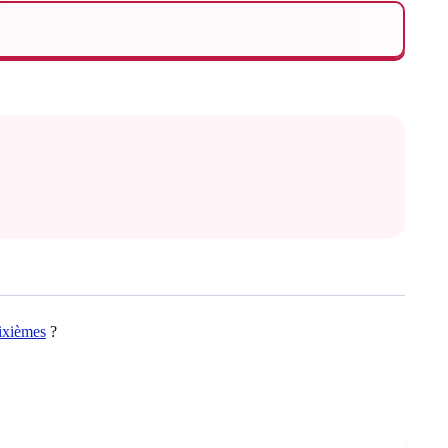
ixièmes
?