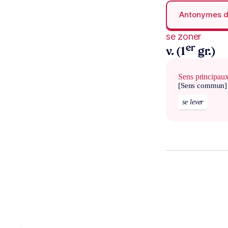
Antonymes 
se zoner
er
v. (1
gr.)
Sens principau
[Sens commun]
se lever