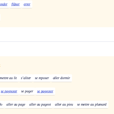
onder
flâner
errer
x
mettre au lit
s’aliter
se reposer
aller dormir
se pagnoter
se pager
se pageoter
do
aller au page
aller au pageot
aller au pieu
se mettre au plumard