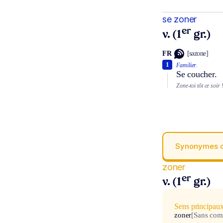
se zoner
er
v. (1
gr.)
FR
[səzone]
1
Familier.
Se coucher.
Zone-toi tôt ce soir 
Synonymes 
zoner
er
v. (1
gr.)
Sens principau
zoner
[Sans com