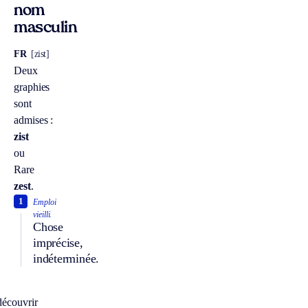
nom
masculin
FR
[zist]
Deux
graphies
sont
admises :
zist
ou
Rare
zest
.
1
Emploi
vieilli.
Chose
imprécise,
indéterminée.
écouvrir