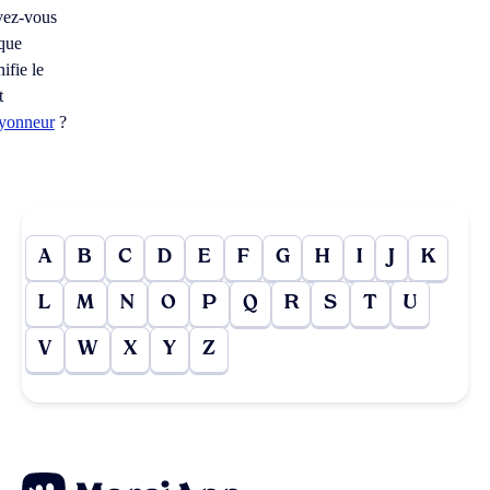
vez-vous
que
nifie le
t
ayonneur
?
A
B
C
D
E
F
G
H
I
J
K
L
M
N
O
P
Q
R
S
T
U
V
W
X
Y
Z