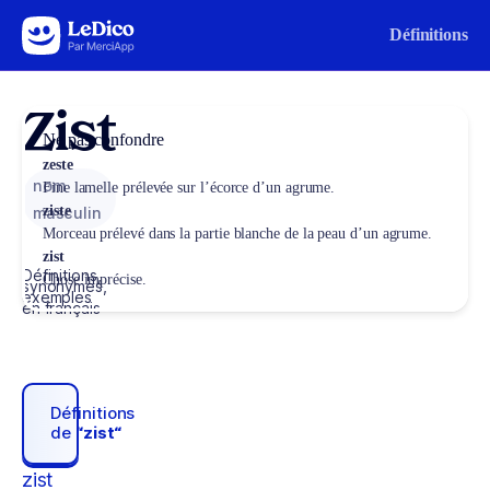
Aller au contenu
Définitions
Zist
Ne pas confondre
zeste
nom
Fine lamelle prélevée sur l’écorce d’un agrume.
ziste
masculin
Morceau prélevé dans la partie blanche de la peau d’un agrume.
zist
Définitions,
Chose imprécise.
synonymes,
exemples
en français
Définitions
de
“zist“
zist