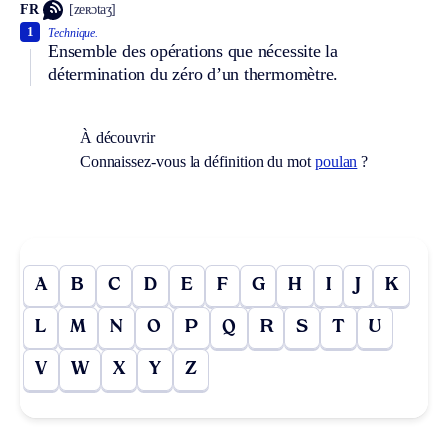
FR
[zeʀɔtaʒ]
1
Technique.
Ensemble des opérations que nécessite la
détermination du zéro d’un thermomètre.
À découvrir
Connaissez-vous la définition du mot
poulan
?
A
B
C
D
E
F
G
H
I
J
K
L
M
N
O
P
Q
R
S
T
U
V
W
X
Y
Z