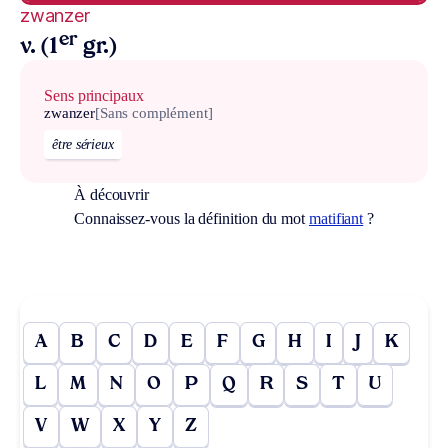
zwanzer
er
v. (1
gr.)
Sens principaux
zwanzer
[Sans complément]
être sérieux
À découvrir
Connaissez-vous la définition du mot
matifiant
?
A
B
C
D
E
F
G
H
I
J
K
L
M
N
O
P
Q
R
S
T
U
V
W
X
Y
Z