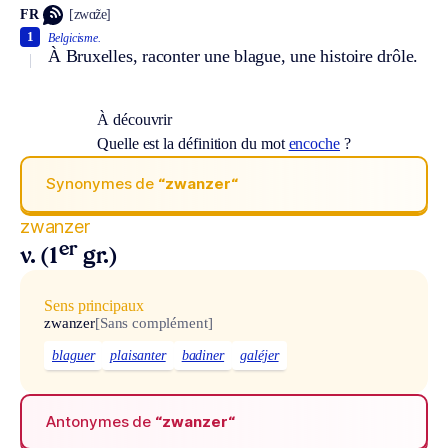
FR
[zwɑ̃ze]
1
Belgicisme.
À Bruxelles, raconter une blague, une histoire drôle.
À découvrir
Quelle est la définition du mot
encoche
?
Synonymes de
“zwanzer“
zwanzer
er
v. (1
gr.)
Sens principaux
zwanzer
[Sans complément]
blaguer
plaisanter
badiner
galéjer
Antonymes de
“zwanzer“