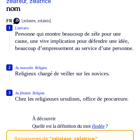
zélateur, zélatrice
nom
FR
[zelatœʀ, zelatʀis]
1
Littéraire.
Personne qui montre beaucoup de zèle pour une
cause, une vive implication pour défendre une idée,
beaucoup d’empressement au service d’une personne.
2
Au masculin.
Religion.
Religieux chargé de veiller sur les novices.
3
Au féminin.
Religion.
Chez les religieuses ursulines, office de procureure.
À découvrir
Quelle est la définition du mot
élodée
?
Synonymes de
“zélateur, zélatrice“