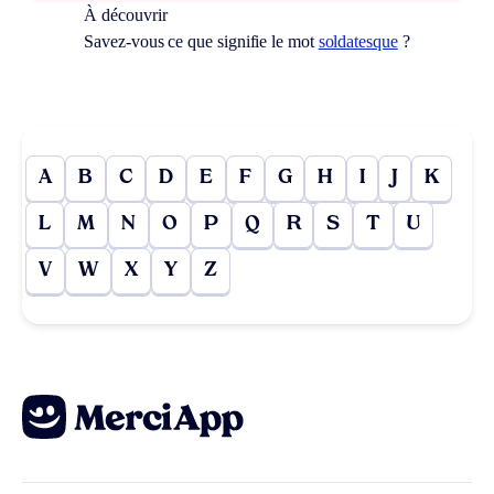
À découvrir
Savez-vous ce que signifie le mot
soldatesque
?
A
B
C
D
E
F
G
H
I
J
K
L
M
N
O
P
Q
R
S
T
U
V
W
X
Y
Z