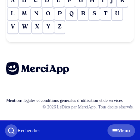
A
B
C
D
E
F
G
H
I
J
K
L
M
N
O
P
Q
R
S
T
U
V
W
X
Y
Z
Mentions légales et conditions générales d’utilisation et de services
© 2026 LeDico par MerciApp. Tous droits réservés.
Rechercher
Menu