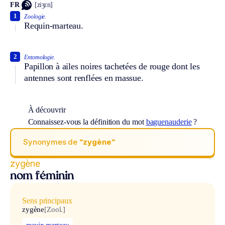
FR
[ziʒɛn]
1
Zoologie.
Requin-marteau.
2
Entomologie.
Papillon à ailes noires tachetées de rouge dont les
antennes sont renflées en massue.
À découvrir
Connaissez-vous la définition du mot
baguenauderie
?
Synonymes de
“zygène“
zygène
nom féminin
Sens principaux
zygène
[Zool.]