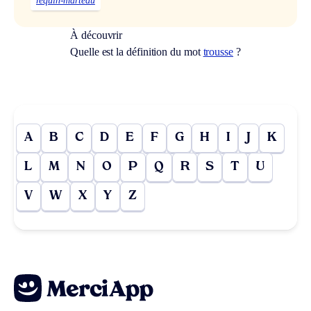
requin-marteau
À découvrir
Quelle est la définition du mot
trousse
?
A
B
C
D
E
F
G
H
I
J
K
L
M
N
O
P
Q
R
S
T
U
V
W
X
Y
Z