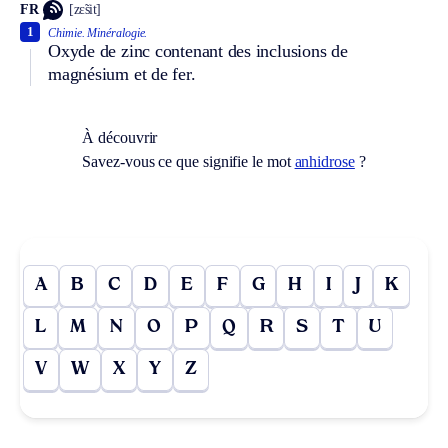
FR
[zɛ̃sit]
1
Chimie.
Minéralogie.
Oxyde de zinc contenant des inclusions de
magnésium et de fer.
À découvrir
Savez-vous ce que signifie le mot
anhidrose
?
A
B
C
D
E
F
G
H
I
J
K
L
M
N
O
P
Q
R
S
T
U
V
W
X
Y
Z