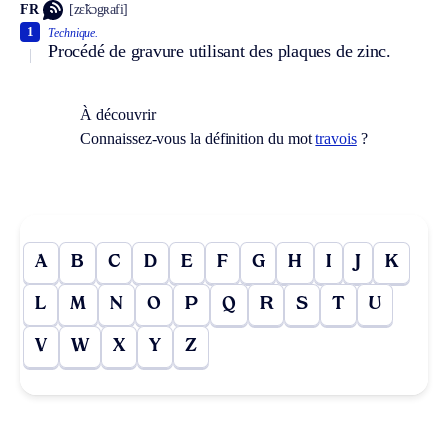
FR
[zɛ̃kɔgʀafi]
1
Technique.
Procédé de gravure utilisant des plaques de zinc.
À découvrir
Connaissez-vous la définition du mot
travois
?
A
B
C
D
E
F
G
H
I
J
K
L
M
N
O
P
Q
R
S
T
U
V
W
X
Y
Z