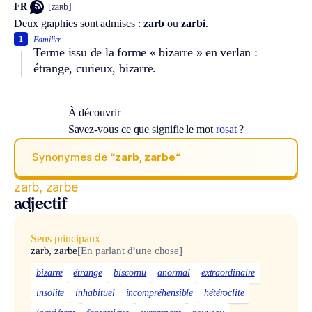
FR
[zaʀb]
Deux graphies sont admises :
zarb
ou
zarbi
.
1
Familier.
Terme issu de la forme « bizarre » en verlan :
étrange, curieux, bizarre.
À découvrir
Savez-vous ce que signifie le mot
rosat
?
Synonymes de
“zarb, zarbe“
zarb, zarbe
adjectif
Sens principaux
zarb, zarbe
[En parlant d’une chose]
bizarre
étrange
biscornu
anormal
extraordinaire
insolite
inhabituel
incompréhensible
hétéroclite