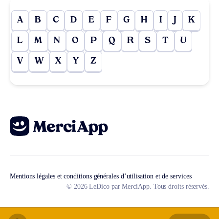
A
B
C
D
E
F
G
H
I
J
K
L
M
N
O
P
Q
R
S
T
U
V
W
X
Y
Z
Mentions légales et conditions générales d’utilisation et de services
© 2026 LeDico par MerciApp. Tous droits réservés.