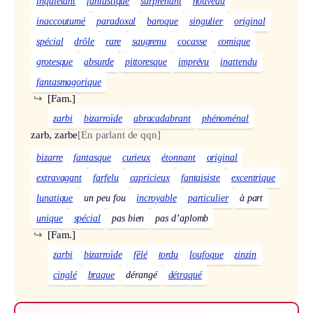
inquiétant
fantastique
surprenant
nouveau
inaccoutumé
paradoxal
baroque
singulier
original
spécial
drôle
rare
saugrenu
cocasse
comique
grotesque
absurde
pittoresque
imprévu
inattendu
fantasmagorique
↪
[Fam.]
zarbi
bizarroïde
abracadabrant
phénoménal
zarb, zarbe
[En parlant de qqn]
bizarre
fantasque
curieux
étonnant
original
extravagant
farfelu
capricieux
fantaisiste
excentrique
lunatique
un peu fou
incroyable
particulier
à part
unique
spécial
pas bien
pas d’aplomb
↪
[Fam.]
zarbi
bizarroïde
fêlé
tordu
loufoque
zinzin
cinglé
braque
dérangé
détraqué