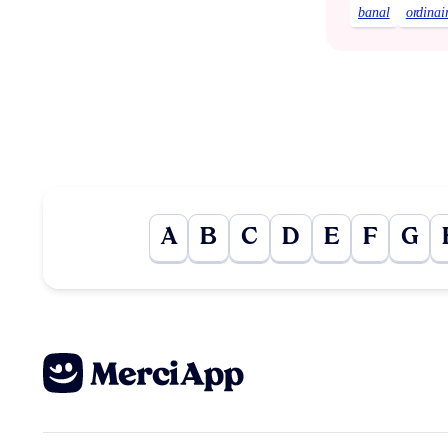
banal
ordinai
A
B
C
D
E
F
G