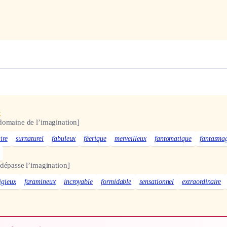
x
domaine de l’imagination]
ire
surnaturel
fabuleux
féerique
merveilleux
fantomatique
fantasma
dépasse l’imagination]
igieux
faramineux
incroyable
formidable
sensationnel
extraordinaire