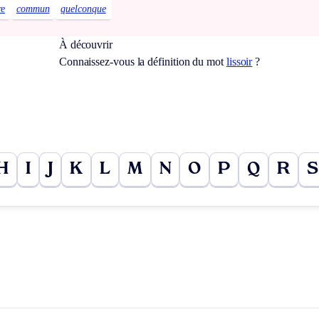
re
commun
quelconque
À découvrir
Connaissez-vous la définition du mot
lissoir
?
H
I
J
K
L
M
N
O
P
Q
R
S