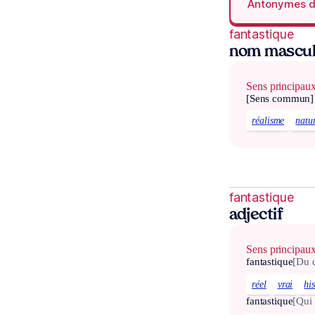
Antonymes 
fantastique
nom mascul
Sens principau
[Sens commun]
réalisme
natu
fantastique
adjectif
Sens principau
fantastique
[Du 
réel
vrai
hi
fantastique
[Qui 