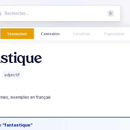
mmencez à chercher un mot dans le dictionnaire :
S
esults found.
Synonymes
Contraires
Locutions
Expressions
stique
adjectif
ymes, exemples en français
de
“fantastique“