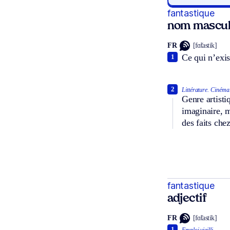
fantastique
nom mascul
FR
[fɑ̃tastik]
Ce qui n’exis
1
2
Littérature.
Cinéma
Genre artisti
imaginaire, m
des faits chez
fantastique
adjectif
FR
[fɑ̃tastik]
1
Emploi vieilli.