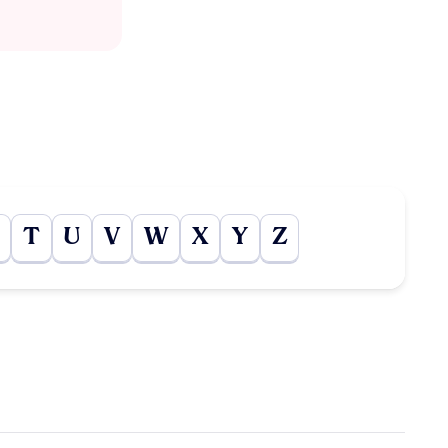
T
U
V
W
X
Y
Z