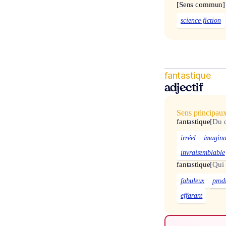
[Sens commun]
science-fiction
fantastique
adjectif
Sens principau
fantastique
[Du 
irréel
imagina
invraisemblable
fantastique
[Qui 
fabuleux
prod
effarant