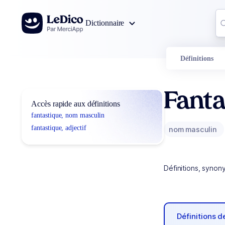
Aller au contenu
Co
Dictionnaire
0
r
Définitions
Fanta
Accès rapide aux définitions
fantastique, nom masculin
fantastique, adjectif
nom masculin
Définitions, synon
Définitions 