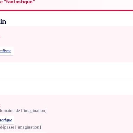
de
“fantastique“
in
x
ralisme
x
domaine de l’imagination]
storique
dépasse l’imagination]