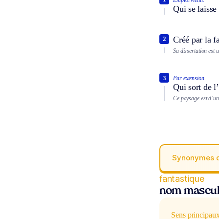
Qui se laisse 
Créé par la f
2
Sa dissertation est u
3
Par extension.
Qui sort de l
Ce paysage est d’un
Synonymes 
fantastique
nom mascul
Sens principau