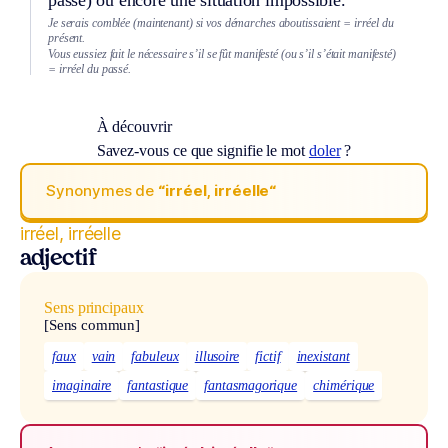
Je serais comblée (maintenant) si vos démarches aboutissaient = irréel du
présent.
Vous eussiez fait le nécessaire s’il se fût manifesté (ou s’il s’était manifesté)
= irréel du passé.
À découvrir
Savez-vous ce que signifie le mot
doler
?
Synonymes de
“irréel, irréelle“
irréel, irréelle
adjectif
Sens principaux
[Sens commun]
faux
vain
fabuleux
illusoire
fictif
inexistant
imaginaire
fantastique
fantasmagorique
chimérique