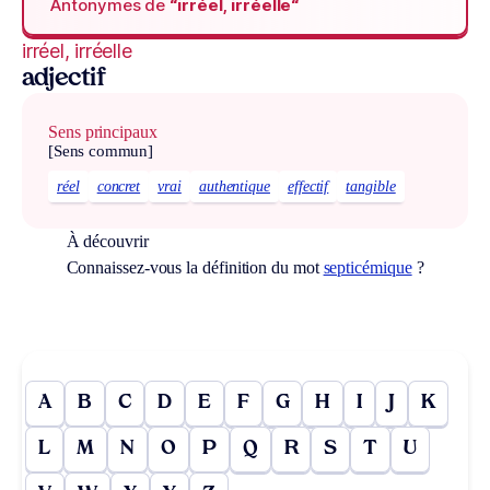
Antonymes de
“irréel, irréelle“
irréel, irréelle
adjectif
Sens principaux
[Sens commun]
réel
concret
vrai
authentique
effectif
tangible
À découvrir
Connaissez-vous la définition du mot
septicémique
?
A
B
C
D
E
F
G
H
I
J
K
L
M
N
O
P
Q
R
S
T
U