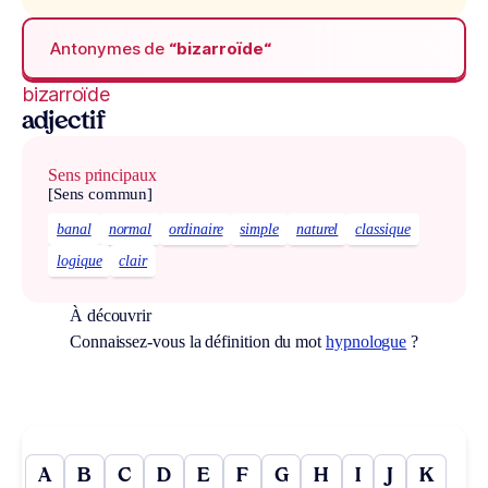
Antonymes de
“bizarroïde“
bizarroïde
adjectif
Sens principaux
[Sens commun]
banal
normal
ordinaire
simple
naturel
classique
logique
clair
À découvrir
Connaissez-vous la définition du mot
hypnologue
?
A
B
C
D
E
F
G
H
I
J
K