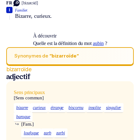
FR
[bizaʀɔid]
1
Familier.
Bizarre, curieux.
À découvrir
Quelle est la définition du mot
aubin
?
Synonymes de
“bizarroïde“
bizarroïde
adjectif
Sens principaux
[Sens commun]
bizarre
curieux
étrange
biscornu
insolite
singulier
baroque
↪
[Fam.]
loufoque
zarb
zarbi