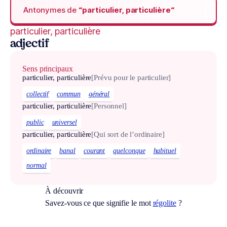
Antonymes de
“particulier, particulière“
particulier, particulière
adjectif
Sens principaux
particulier, particulière
[Prévu pour le particulier]
collectif
commun
général
particulier, particulière
[Personnel]
public
universel
particulier, particulière
[Qui sort de l’ordinaire]
ordinaire
banal
courant
quelconque
habituel
normal
À découvrir
Savez-vous ce que signifie le mot
régolite
?