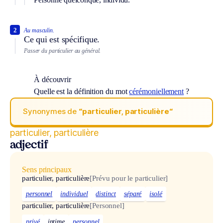
2
Au masculin.
Ce qui est spécifique.
Passer du particulier au général.
À découvrir
Quelle est la définition du mot
cérémoniellement
?
Synonymes de
“particulier, particulière“
particulier, particulière
adjectif
Sens principaux
particulier, particulière
[Prévu pour le particulier]
personnel
individuel
distinct
séparé
isolé
particulier, particulière
[Personnel]
privé
intime
personnel