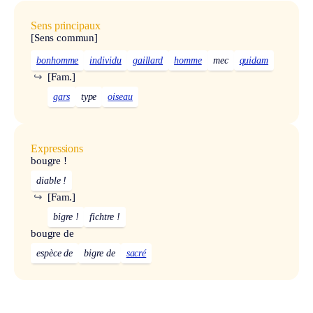
Sens principaux
[Sens commun]
bonhomme
individu
gaillard
homme
mec
quidam
↪
[Fam.]
gars
type
oiseau
Expressions
bougre !
diable !
↪
[Fam.]
bigre !
fichtre !
bougre de
espèce de
bigre de
sacré