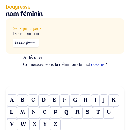
bougresse
nom féminin
Sens principaux
[Sens commun]
bonne femme
À découvrir
Connaissez-vous la définition du mot
océane
?
A
B
C
D
E
F
G
H
I
J
K
L
M
N
O
P
Q
R
S
T
U
V
W
X
Y
Z