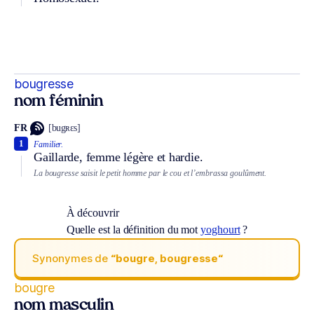
bougresse
nom féminin
FR
[bugʀɛs]
1
Familier.
Gaillarde, femme légère et hardie.
La bougresse saisit le petit homme par le cou et l’embrassa goulûment.
À découvrir
Quelle est la définition du mot
yoghourt
?
Synonymes de
“bougre, bougresse“
bougre
nom masculin