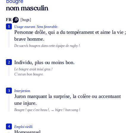
bougre
nom masculin
FR
[bugʀ]
1
Usage courant.
Sens favorable.
Personne drôle, qui a du tempérament et aime la vie ;
brave homme.
De sacrés bougres dans cette équipe de rugby !
Individu, plus ou moins bon.
2
Le bougre avait misé gros !
C’est un bon bougre.
3
Interjection.
Juron marquant la surprise, la colère ou accentuant
une injure.
Bougre ! que c’est beau !,
→ bigre ! bon sang !
4
Emploi vieilli.
Homosexuel.