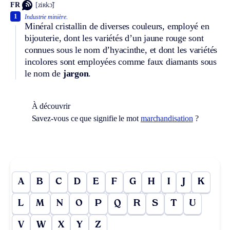
FR
[ziʀkɔ̃]
1
Industrie minière.
Minéral cristallin de diverses couleurs, employé en
bijouterie, dont les variétés d’un jaune rouge sont
connues sous le nom d’hyacinthe, et dont les variétés
incolores sont employées comme faux diamants sous
le nom de
jargon
.
À découvrir
Savez-vous ce que signifie le mot
marchandisation
?
A
B
C
D
E
F
G
H
I
J
K
L
M
N
O
P
Q
R
S
T
U
V
W
X
Y
Z