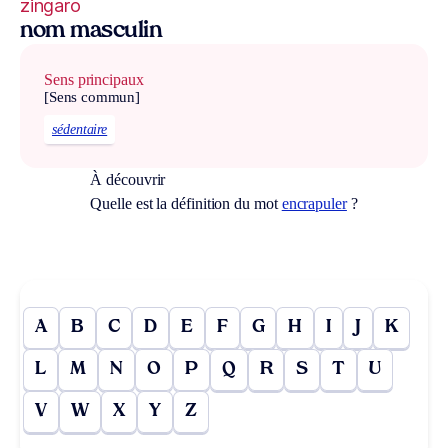
zingaro
nom masculin
Sens principaux
[Sens commun]
sédentaire
À découvrir
Quelle est la définition du mot
encrapuler
?
A
B
C
D
E
F
G
H
I
J
K
L
M
N
O
P
Q
R
S
T
U
V
W
X
Y
Z