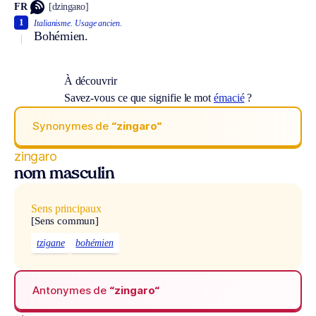
FR
[dzingaʀo]
1
Italianisme.
Usage ancien.
Bohémien.
À découvrir
Savez-vous ce que signifie le mot
émacié
?
Synonymes de
“zingaro“
zingaro
nom masculin
Sens principaux
[Sens commun]
tzigane
bohémien
Antonymes de
“zingaro“