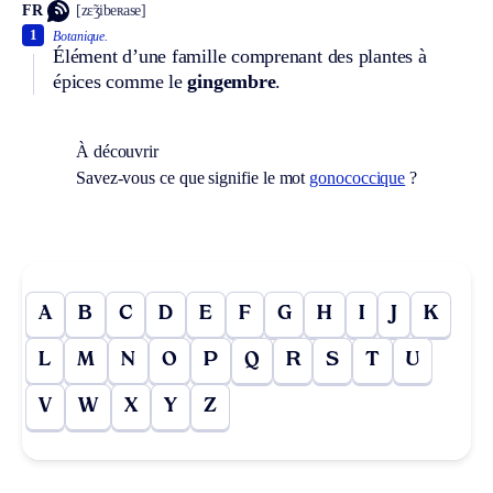
FR
[zɛ̃ʒibeʀase]
1
Botanique.
Élément d’une famille comprenant des plantes à
épices comme le
gingembre
.
À découvrir
Savez-vous ce que signifie le mot
gonococcique
?
A
B
C
D
E
F
G
H
I
J
K
L
M
N
O
P
Q
R
S
T
U
V
W
X
Y
Z