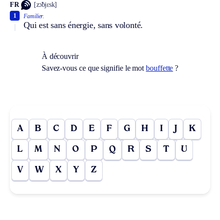
FR
[zɔ̃bjɛsk]
1
Familier.
Qui est sans énergie, sans volonté.
À découvrir
Savez-vous ce que signifie le mot
bouffette
?
A
B
C
D
E
F
G
H
I
J
K
L
M
N
O
P
Q
R
S
T
U
V
W
X
Y
Z