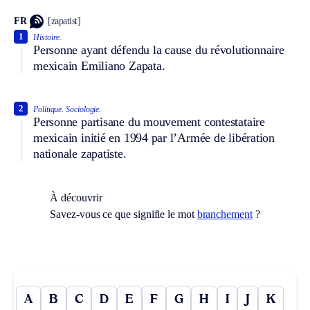
FR
[zapatist]
1
Histoire.
Personne ayant défendu la cause du révolutionnaire
mexicain Emiliano Zapata.
2
Politique.
Sociologie.
Personne partisane du mouvement contestataire
mexicain initié en 1994 par l’Armée de libération
nationale zapatiste.
À découvrir
Savez-vous ce que signifie le mot
branchement
?
A
B
C
D
E
F
G
H
I
J
K