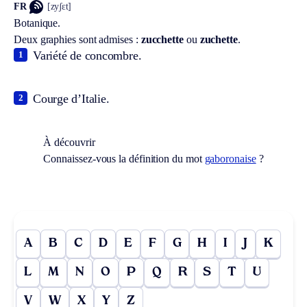
FR
[zyʃɛt]
Botanique.
Deux graphies sont admises :
zucchette
ou
zuchette
.
Variété de concombre.
1
Courge d’Italie.
2
À découvrir
Connaissez-vous la définition du mot
gaboronaise
?
A
B
C
D
E
F
G
H
I
J
K
L
M
N
O
P
Q
R
S
T
U
V
W
X
Y
Z